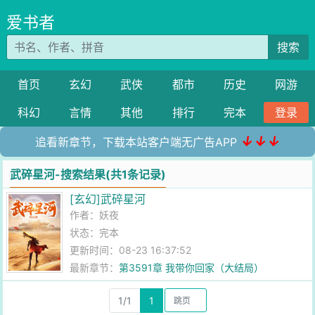
爱书者
搜索
首页
玄幻
武侠
都市
历史
网游
科幻
言情
其他
排行
完本
登录
↓↓↓
追看新章节，下载本站客户端无广告APP
武碎星河-搜索结果(共1条记录)
[玄幻]武碎星河
作者：
妖夜
状态：完本
更新时间：08-23 16:37:52
最新章节：
第3591章 我带你回家（大结局）
1/1
1