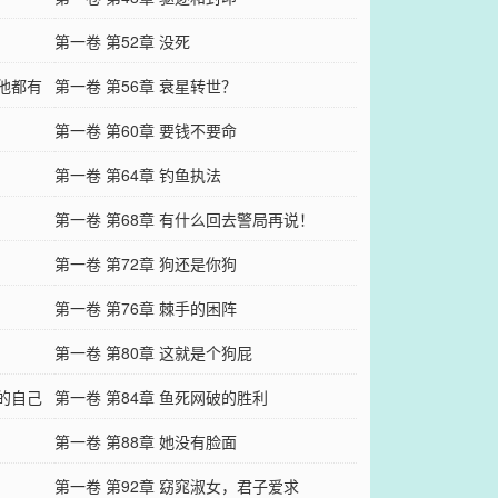
第一卷 第52章 没死
，他都有
第一卷 第56章 衰星转世？
第一卷 第60章 要钱不要命
第一卷 第64章 钓鱼执法
第一卷 第68章 有什么回去警局再说！
第一卷 第72章 狗还是你狗
第一卷 第76章 棘手的困阵
第一卷 第80章 这就是个狗屁
力的自己
第一卷 第84章 鱼死网破的胜利
第一卷 第88章 她没有脸面
第一卷 第92章 窈窕淑女，君子爱求