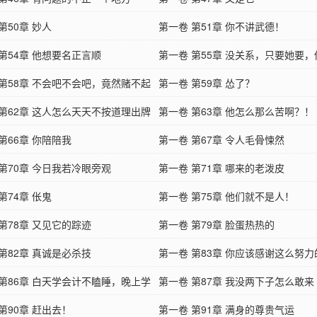
第50章 妙人
第一卷 第51章 你不讲武德！
第54章 他想要名正言顺
第一卷 第55章 没关系，只要她要
 第58章 不会吧不会吧，竟然赌不起
第一卷 第59章 怂了？
 第62章 这人怎么天天不按道理出牌
第一卷 第63章 他怎么那么苦啊？！
第66章 你陪陪我
第一卷 第67章 令人毛骨悚然
第70章 今日我若冷眼旁观
第一卷 第71章 哪来的老泼皮
第74章 伥鬼
第一卷 第75章 他们就不是人！
第78章 又见它的踪迹
第一卷 第79章 脸蛋热热的
第82章 真诚是必杀技
第一卷 第83章 你应该感谢这么努
 第86章 白天学会计不瞌睡，晚上学
第一卷 第87章 我没两下子怎么敢来
不着
第90章 赶出去！
第一卷 第91章 满身的尊贵气运