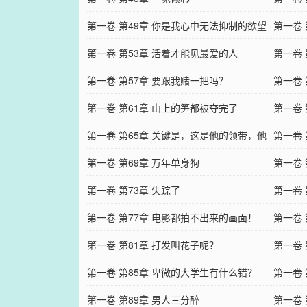
第一卷 第49章 你是我心中无法抑制的欲望
第一卷 
第一卷 第53章 活着才能见最爱的人
第一卷 
第一卷 第57章 要跟我赌一把吗？
第一卷
第一卷 第61章 山上的笋都被夺完了
第一卷
第一卷 第65章 关键是，这是他的领带，他
第一卷 
的
第一卷 第69章 万年单身狗
第一卷 
第一卷 第73章 失踪了
第一卷 
第一卷 第77章 电影都拍不出来的画面！
第一卷 
第一卷 第81章 打发叫花子呢？
第一卷 
第一卷 第85章 卑微的大学生有什么错？
第一卷
第一卷 第89章 男人三分醉
会计睡
第一卷 