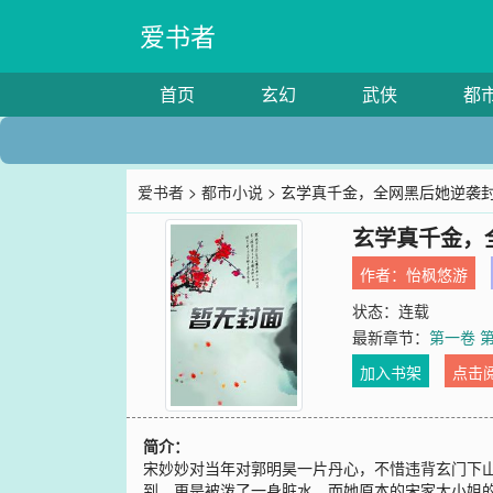
爱书者
首页
玄幻
武侠
都
爱书者
>
都市小说
> 玄学真千金，全网黑后她逆袭
玄学真千金，
作者：
怡枫悠游
状态：连载
最新章节：
第一卷 第1
加入书架
点击
简介：
宋妙妙对当年对郭明昊一片丹心，不惜违背玄门下
到，更是被泼了一身脏水。而她原本的宋家大小姐